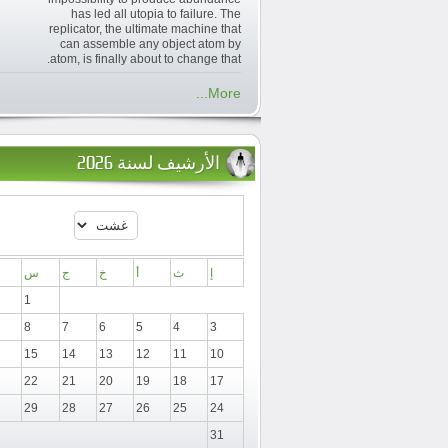
has led all utopia to failure. The
replicator, the ultimate machine that
can assemble any object atom by
atom, is finally about to change that.
More...
الأرشيف لسنة 2026
إ
ث
أ
خ
ج
س
1
8
7
6
5
4
3
15
14
13
12
11
10
22
21
20
19
18
17
29
28
27
26
25
24
31