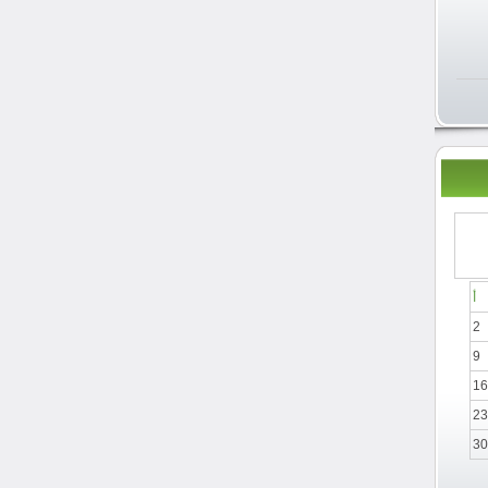
أ
2
9
16
23
30