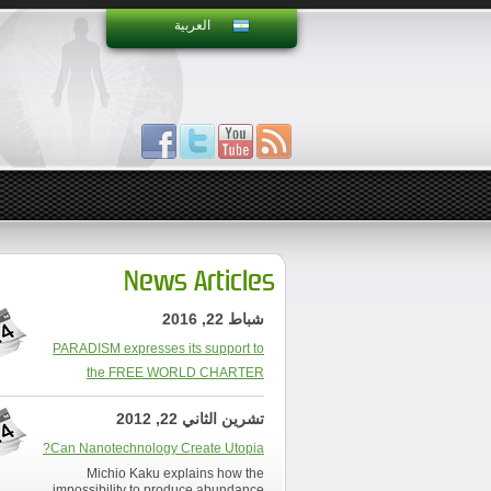
العربية
News Articles
شباط 22, 2016
PARADISM expresses its support to
the FREE WORLD CHARTER
تشرين الثاني 22, 2012
Can Nanotechnology Create Utopia?
Michio Kaku explains how the
impossibility to produce abundance