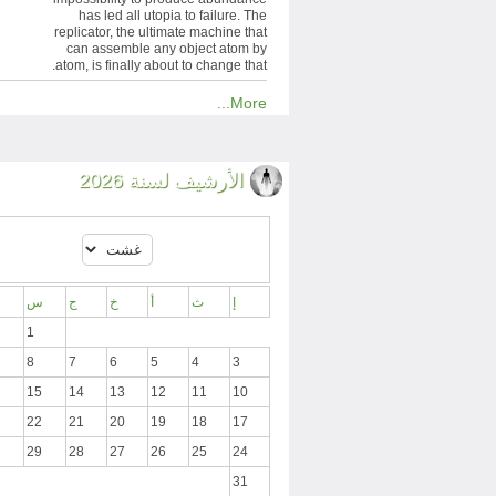
has led all utopia to failure. The
replicator, the ultimate machine that
can assemble any object atom by
atom, is finally about to change that.
More...
الأرشيف لسنة 2026
إ
ث
أ
خ
ج
س
1
8
7
6
5
4
3
15
14
13
12
11
10
22
21
20
19
18
17
29
28
27
26
25
24
31