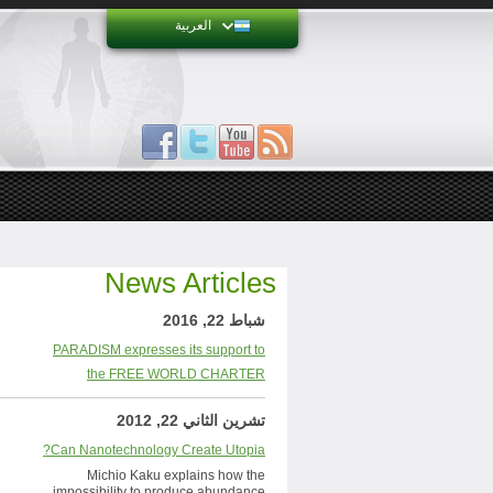
العربية
News Articles
شباط 22, 2016
PARADISM expresses its support to
the FREE WORLD CHARTER
تشرين الثاني 22, 2012
Can Nanotechnology Create Utopia?
Michio Kaku explains how the
impossibility to produce abundance