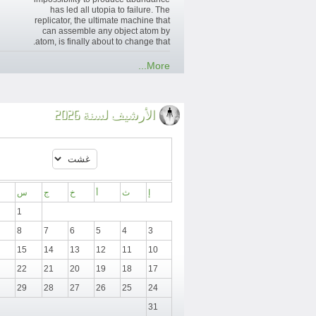
has led all utopia to failure. The
replicator, the ultimate machine that
can assemble any object atom by
atom, is finally about to change that.
More...
الأرشيف لسنة 2026
إ
ث
أ
خ
ج
س
1
8
7
6
5
4
3
15
14
13
12
11
10
22
21
20
19
18
17
29
28
27
26
25
24
31