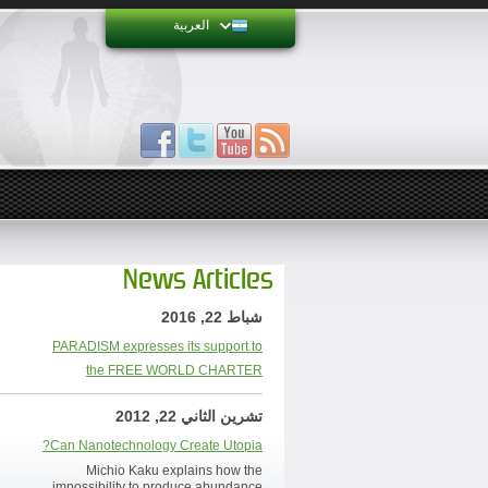
العربية
News Articles
شباط 22, 2016
PARADISM expresses its support to
the FREE WORLD CHARTER
تشرين الثاني 22, 2012
Can Nanotechnology Create Utopia?
Michio Kaku explains how the
impossibility to produce abundance