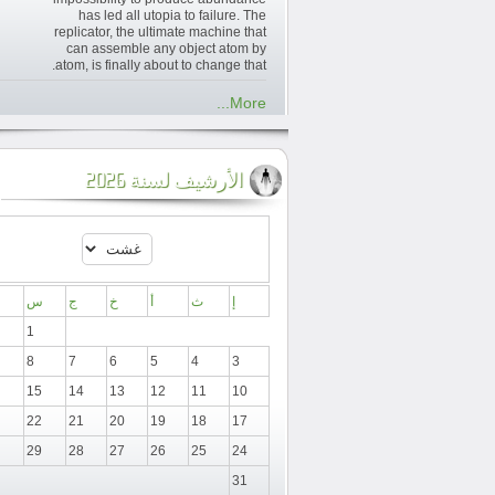
has led all utopia to failure. The
replicator, the ultimate machine that
can assemble any object atom by
atom, is finally about to change that.
More...
الأرشيف لسنة 2026
إ
ث
أ
خ
ج
س
1
8
7
6
5
4
3
15
14
13
12
11
10
22
21
20
19
18
17
29
28
27
26
25
24
31