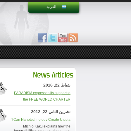
العربية
News Articles
شباط 22, 2016
PARADISM expresses its support to
the FREE WORLD CHARTER
تشرين الثاني 22, 2012
Can Nanotechnology Create Utopia?
Michio Kaku explains how the
impossibility to produce abundance