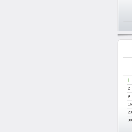
أ
2
9
16
23
30