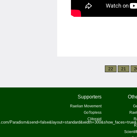
22
21
2
Supporters
Othe
Raelian Movement
Ge
GoTopless
Rael
Clitoraid
R
ok.com/Paradism&send=false&layout=standard&width=300&show_faces=true&
R
Scienti