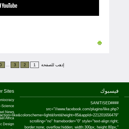
إذهب للصفحة
1
2
3
...
0
فيسبوك
r Sites
niocracy
##SANITISED##
-Science
src="//www.facebook.com/plugins/like.php?
ael News
action=like&colorscheme=light&font&height=85&appId=221201656479"
ael Africa
scrolling="no" frameborder="0" style="text-align:right;
fic Design
border:none; overflow:hidden; width:300px; height:80px;"