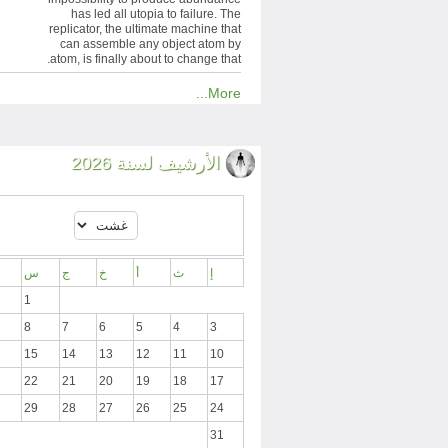
has led all utopia to failure. The
replicator, the ultimate machine that
can assemble any object atom by
atom, is finally about to change that.
More...
الأرشيف لسنة 2026
إ
ث
أ
خ
ج
س
1
8
7
6
5
4
3
15
14
13
12
11
10
22
21
20
19
18
17
29
28
27
26
25
24
31