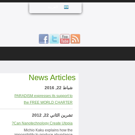
العربية
News Articles
شباط 22, 2016
PARADISM expresses its support to
the FREE WORLD CHARTER
تشرين الثاني 22, 2012
Can Nanotechnology Create Utopia?
Michio Kaku explains how the
impossibility to produce abundance