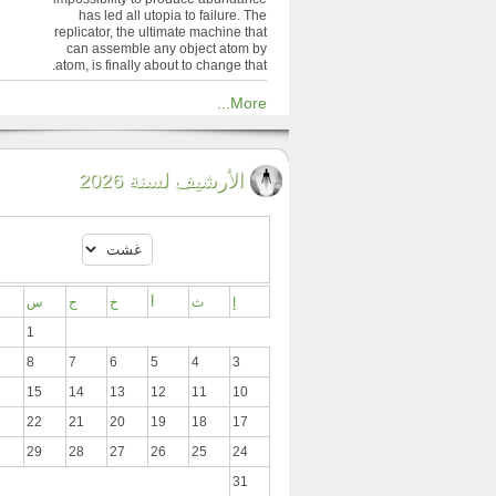
has led all utopia to failure. The
replicator, the ultimate machine that
can assemble any object atom by
atom, is finally about to change that.
More...
الأرشيف لسنة 2026
إ
ث
أ
خ
ج
س
1
8
7
6
5
4
3
15
14
13
12
11
10
22
21
20
19
18
17
29
28
27
26
25
24
31