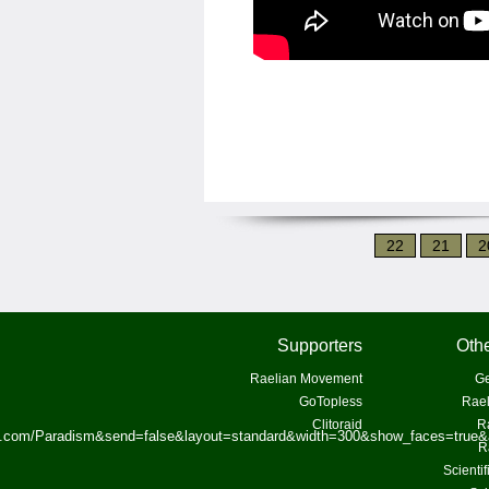
22
21
2
Supporters
Othe
Raelian Movement
Ge
GoTopless
Rael
Clitoraid
R
ok.com/Paradism&send=false&layout=standard&width=300&show_faces=true&
R
Scienti