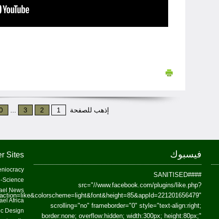
إذهب للصفحة
1
2
3
...
0
فيسبوك
r Sites
niocracy
##SANITISED##
-Science
src="//www.facebook.com/plugins/like.php?
ael News
action=like&colorscheme=light&font&height=85&appId=221201656479"
ael Africa
scrolling="no" frameborder="0" style="text-align:right;
fic Design
border:none; overflow:hidden; width:300px; height:80px;"