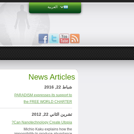
العربية
News Articles
شباط 22, 2016
PARADISM expresses its support to
the FREE WORLD CHARTER
تشرين الثاني 22, 2012
Can Nanotechnology Create Utopia?
Michio Kaku explains how the
impossibility to produce abundance