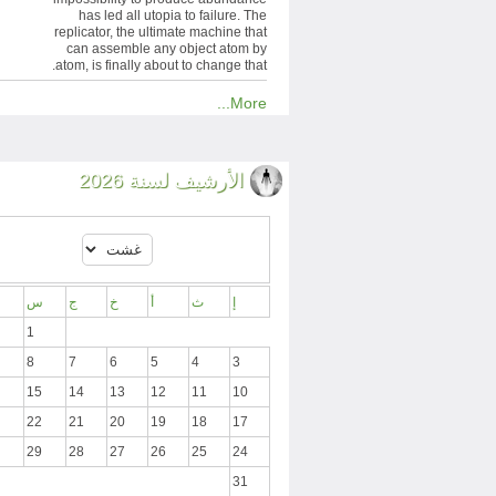
has led all utopia to failure. The
replicator, the ultimate machine that
can assemble any object atom by
atom, is finally about to change that.
More...
الأرشيف لسنة 2026
إ
ث
أ
خ
ج
س
1
8
7
6
5
4
3
15
14
13
12
11
10
22
21
20
19
18
17
29
28
27
26
25
24
31