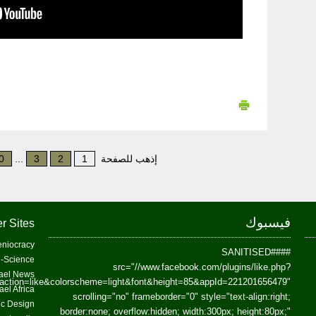
إذهب للصفحة
1
2
3
...
0
فيسبوك
r Sites
niocracy
##SANITISED##
-Science
src="//www.facebook.com/plugins/like.php?
ael News
action=like&colorscheme=light&font&height=85&appId=221201656479"
ael Africa
scrolling="no" frameborder="0" style="text-align:right;
fic Design
border:none; overflow:hidden; width:300px; height:80px;"