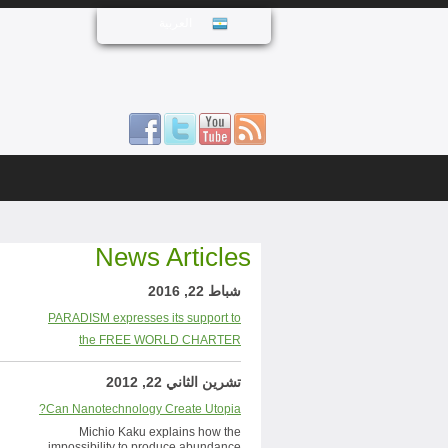
العربية
News Articles
شباط 22, 2016
PARADISM expresses its support to
the FREE WORLD CHARTER
تشرين الثاني 22, 2012
Can Nanotechnology Create Utopia?
Michio Kaku explains how the
impossibility to produce abundance