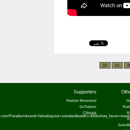
22
21
2
Supporters
Othe
Raelian Movement
Ge
GoTopless
Rael
Clitoraid
R
ok.com/Paradism&send=false&layout=standard&width=300&show_faces=true&
R
Scienti